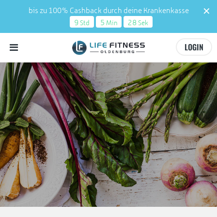
bis zu 100% Cashback durch deine Krankenkasse
9
5
27
Std
Min
Sek
LOGIN